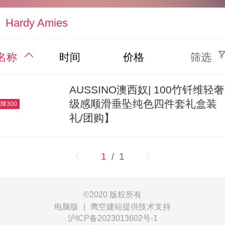
Hardy Amies
名称
时间
价格
筛选
AUSSINO澳西奴| 100竹钎维轻
级感顺滑垂坠纯色四件套礼盒装 
降300
礼/团购】
1
/ 1
©
2020 版权所有
电脑版
|
鹰空建站提供技术支持
沪ICP备2023013602号-1