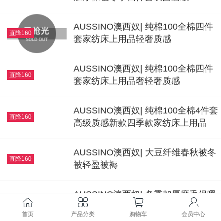
AUSSINO澳西奴| 纯棉100全棉四件
直降160
套家纺床上用品轻奢质感
AUSSINO澳西奴| 纯棉100全棉四件
直降160
套家纺床上用品奢轻奢质感
AUSSINO澳西奴| 纯棉100全棉4件套
直降160
高级质感新款四季款家纺床上用品
AUSSINO澳西奴| 大豆纤维春秋被冬
直降160
被轻盈被褥
AUSSINO澳西奴| 冬季加厚磨毛保暖
直降160
四件套欧式大提花轻奢高级感4件套
首页
产品分类
购物车
会员中心