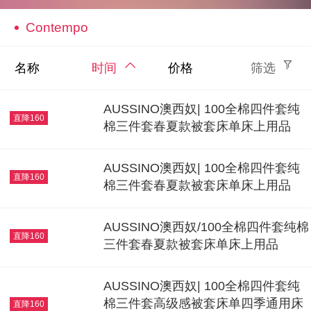
Contempo
名称
时间
价格
筛选
AUSSINO澳西奴| 100全棉四件套纯
直降160
棉三件套春夏款被套床单床上用品
AUSSINO澳西奴| 100全棉四件套纯
直降160
棉三件套春夏款被套床单床上用品
AUSSINO澳西奴/100全棉四件套纯棉
直降160
三件套春夏款被套床单床上用品
AUSSINO澳西奴| 100全棉四件套纯
棉三件套高级感被套床单四季通用床
直降160