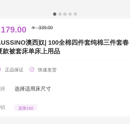
179.00
￥
339.00
￥
AUSSINO澳西奴| 100全棉四件套纯棉三件套春
夏款被套床单床上用品
正品保证
快速发货
选择
选择适用床尺寸
促销
直降160